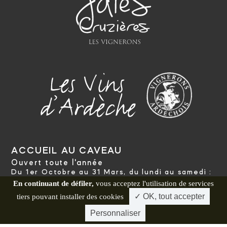
ACCUEIL AU CAVEAU
Ouvert toute l'année
Du 1er Octobre au 31 Mars, du lundi au samedi :
9h à 12h / 14h à 18h
En continuant de défiler,
vous acceptez l'utilisation de services
Du 1er Avril au 30 Septembre, du lundi au samedi
✓ OK, tout accepter
tiers pouvant installer des cookies
:
9h à 12h / 14h30 à 18h30
Du 1er Juillet au 31 Aout, du lundi au dimanche :
Personnaliser
9h à 12h / 15h à 19h