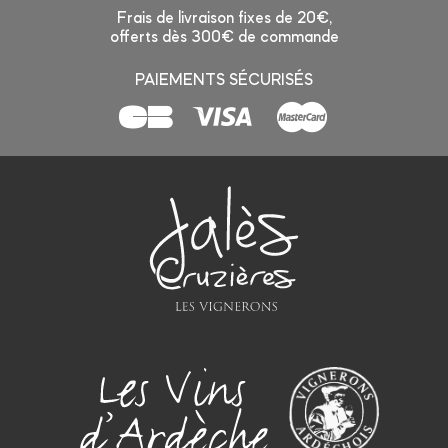
Frais de livraison fixes de 20€,
offerts dès 300€ de commande
PAIEMENTS SÉCURISÉS