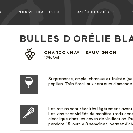
R
NOS VITICULTEURS
JALÈS CRUZIÈRES
BULLES D'ORÉLIE BL
CHARDONNAY - SAUVIGNON
12% Vol
Surprenante, ample, charnue et fruitée (pêc
papilles. Très floral, aux senteurs d’amande e
Les raisins sont récoltés légèrement avant 
Les vins sont vinifiés de manière tradition
alcoolique dans les caves de vinification. 
pendant 15 jours à 3 semaines, permet d’o