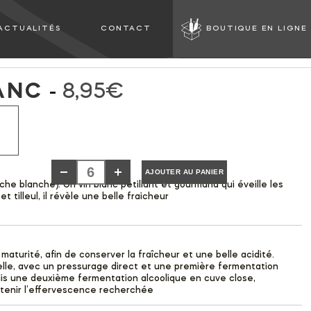
ACTUALITÉS
CONTACT
BOUTIQUE EN LIGNE
ANC
8,95
€
AJOUTER AU PANIER
he blanche). Un vin blanc pétillant et gourmand qui éveille les
t tilleul, il révèle une belle fraicheur
maturité, afin de conserver la fraîcheur et une belle acidité.
nelle, avec un pressurage direct et une première fermentation
Puis une deuxième fermentation alcoolique en cuve close,
btenir l’effervescence recherchée