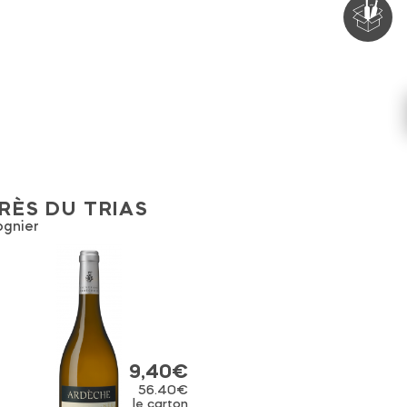
RÈS DU TRIAS
ognier
9,40
€
56.40€
le carton