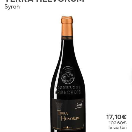
Syrah
17,10
€
102.60€
le carton