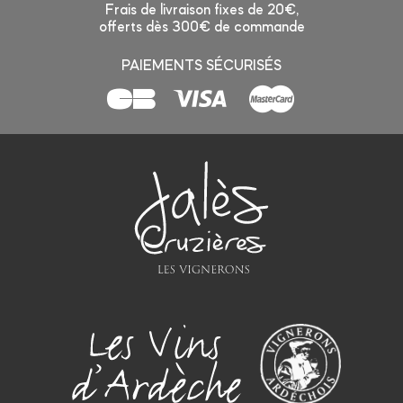
Frais de livraison fixes de 20€,
offerts dès 300€ de commande
PAIEMENTS SÉCURISÉS